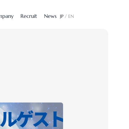
m
p
a
n
y
R
e
c
r
u
i
t
N
e
w
s
CONTACT
JP
/
EN