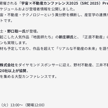
に開催される「
宇宙×不動産カンファレンス2025（SRC 2025）Pres
ケジュールおよび登壇者情報を公開しました。
宙・不動産・テクノロジーという異分野を横断し、産官学の連携
トです。
士・
野口聡一氏
が登壇。
起こした人気作品『地面師たち』の
新庄耕氏
と、『正直不動産』
ンも実現します。
材も予定しており、作品を超えて「リアルな不動産の未来」を語
株式会社
をダイヤモンドスポンサーに迎え、野村不動産、三井不
20社以上が協賛
。
を集める大型カンファレンスです。
（火）13:00〜（開場12:00）