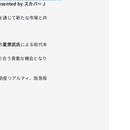
ented by スカパーＪ
を通じて新たな市場と共
の
夏原武氏
による前代未
り合う貴重な機会となり
動産リアルティ、阪急阪