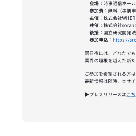
会場
：時事通信ホー
参加費
：無料（事前
主催
：株式会社WHER
共催
：株式会社sorano
後援
：国立研究開発法
参加申込
：
https://sr
同日夜には、どなたでも
業界の垣根を越えた新た
ご参加を希望される方は
最新情報は随時、本サイ
▶プレスリリースは
こち