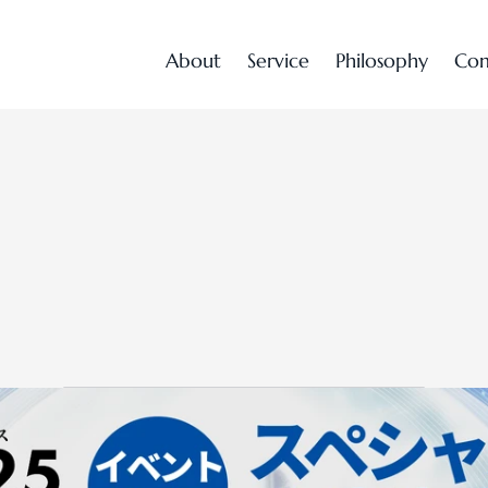
A
b
o
u
t
S
e
r
v
i
c
e
P
h
i
l
o
s
o
p
h
y
C
o