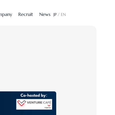
m
p
a
n
y
R
e
c
r
u
i
t
N
e
w
s
CONTACT
JP
/
EN