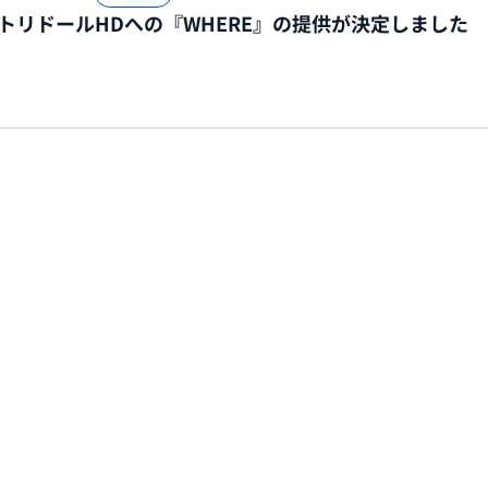
トリドールHDへの『WHERE』の提供が決定しました
2026.07.31
ニュース
令和8年熊本地震の復旧・復興対応を担う企業・自治体に
を開始いたします