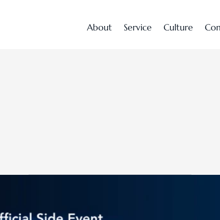
A
b
o
u
t
S
e
r
v
i
c
e
C
u
l
t
u
r
e
C
o