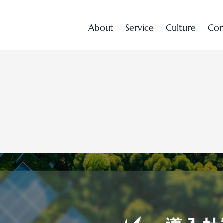
A
b
o
u
t
S
e
r
v
i
c
e
C
u
l
t
u
r
e
C
o