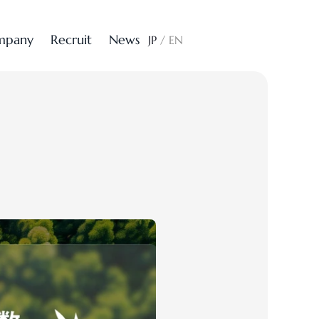
m
p
a
n
y
R
e
c
r
u
i
t
N
e
w
s
CONTACT
JP
/
EN