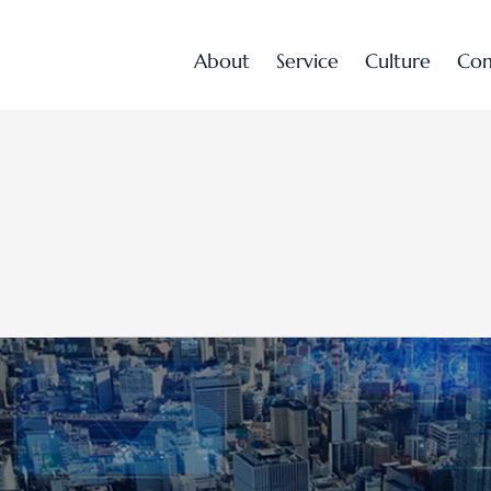
A
b
o
u
t
S
e
r
v
i
c
e
C
u
l
t
u
r
e
C
o