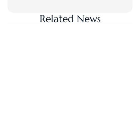
Related News