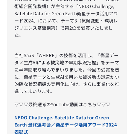
術総合開発機構）が主催する「NEDO Challenge, 
Satellite Data for Green Earth衛星データ活用アワ
ード2024」において、テーマ3（気候変動・環境レ
ジリエンス基盤構築）で第2位を受賞いたしまし
た。
当社SaaS「WHERE」の技術を活用し、「衛星デー
タ×生成AIによる被災地の早期状況把握」をテーマ
に半年間取り組んでまいりました。今回の受賞を機
に、衛星データと生成AIを用いた被災地の迅速かつ
的確な状況把握の実用化に向け、さらに事業化を推
進してまいります。
▽▽▽最終選考のYouTube動画はこちら▽▽▽
NEDO Challenge, Satellite Data for Green 
Earth 最終選考会／衛星データ活用アワード2024 
表彰式