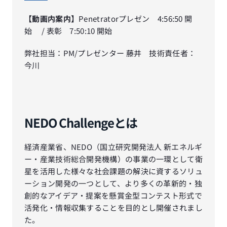
【動画内案内】
Penetratorプレゼン　4:56:50 開
始 　/ 表彰　7:50:10 開始　　　　　　　　
弊社担当：PM/プレゼンター 藤井　技術責任者：
今川
NEDO Challengeとは
経済産業省、NEDO（国立研究開発法人 新エネルギ
ー・産業技術総合開発機構）の事業の一環として衛
星を活用した様々な社会課題の解決に資するソリュ
ーション開発の一つとして、より多くの革新的・独
創的なアイデア・提案を懸賞金型コンテスト形式で
活発化・情報収集することを目的とし開催されまし
た。