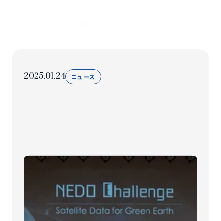
2025.01.24
ニュース